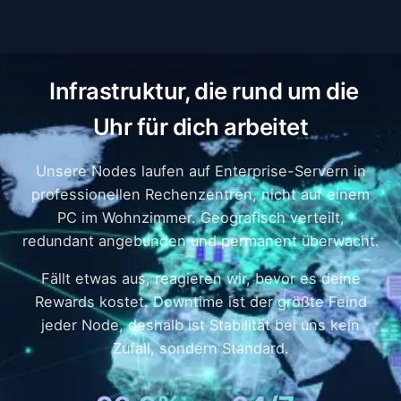
Infrastruktur, die rund um die
Uhr für dich arbeitet
Unsere Nodes laufen auf Enterprise-Servern in
professionellen Rechenzentren, nicht auf einem
PC im Wohnzimmer. Geografisch verteilt,
redundant angebunden und permanent überwacht.
Fällt etwas aus, reagieren wir, bevor es deine
Rewards kostet. Downtime ist der größte Feind
jeder Node, deshalb ist Stabilität bei uns kein
Zufall, sondern Standard.