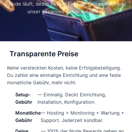
Node läuft, desto besser für dich. Genau dafür ist
unser gesamtes Setup ausgelegt.
Transparente Preise
Keine versteckten Kosten, keine Erfolgsbeteiligung.
Du zahlst eine einmalige Einrichtung und eine feste
monatliche Gebühr, mehr nicht.
Setup-
— Einmalig. Deckt Einrichtung,
Gebühr
Installation, Konfiguration.
Monatliche
— Hosting + Monitoring + Wartung +
Gebühr
Support. Jederzeit kündbar.
Deine
— 100% der Node Rewards gehen an