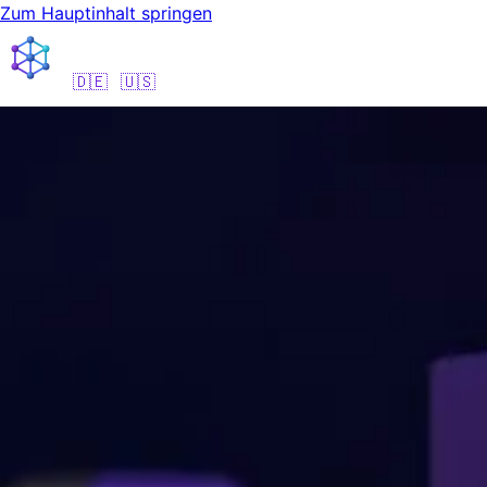
🇩🇪
🇺🇸