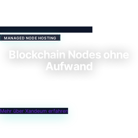
MANAGED NODE HOSTING
Blockchain Nodes ohne
Aufwand
Verdiene passives Einkommen mit Blockchain Nodes.
Wir kümmern uns um die Technik — du kassierst die
Rewards.
Mehr über Xandeum erfahren