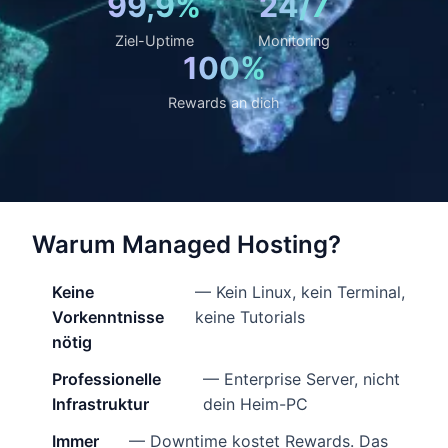
99,9%
24/7
Ziel-Uptime
Monitoring
100%
Rewards an dich
Warum Managed Hosting?
Keine
— Kein Linux, kein Terminal,
Vorkenntnisse
keine Tutorials
nötig
Professionelle
— Enterprise Server, nicht
Infrastruktur
dein Heim-PC
Immer
— Downtime kostet Rewards. Das